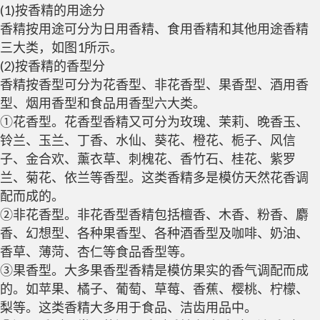
(1)按香精的用途分
香精按用途可分为日用香精、食用香精和其他用途香精
三大类，如图1所示。
(2)按香精的香型分
香精按香型可分为花香型、非花香型、果香型、酒用香
型、烟用香型和食品用香型六大类。
①花香型。花香型香精又可分为玫瑰、茉莉、晚香玉、
铃兰、玉兰、丁香、水仙、葵花、橙花、栀子、风信
子、金合欢、薰衣草、刺槐花、香竹石、桂花、紫罗
兰、菊花、依兰等香型。这类香精多是模仿天然花香调
配而成的。
②非花香型。非花香型香精包括檀香、木香、粉香、麝
香、幻想型、各种果香型、各种酒香型及咖啡、奶油、
香草、薄菏、杏仁等食品香型等。
③果香型。大多果香型香精是模仿果实的香气调配而成
的。如苹果、橘子、葡萄、草莓、香蕉、樱桃、柠檬、
梨等。这类香精大多用于食品、洁齿用品中。