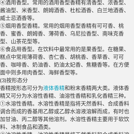
④酒用香型。常用的酒用香型香精有清香型、浓香型、
酱油型、米香型、朗姆酒香、杜松酒香、白兰地酒香、
威士忌酒香等。
⑤烟用香型香精。常用的烟用香型香精有可可香、桃
香、蜜香、朗姆香、薄荷香、乌尼拉香型、南味克香
型、山茶花型等。
⑥食品用香型。在饮料中最常用的是果香型。在糖果、
糕点中常用薄荷香、杏仁香、胡桃香、香草香、可可
香、咖啡香、奶油香、奶油太妃香、焦糖香等。在方便
面中则多用肉香型、海鲜香型等。
(3)按形态分
香精按形态可分为
液体香精
和粉末香精两大类。液体香
精又可分为水溶性香精、油溶性香精和乳化香精三种。
①水溶性香精。水溶性香精是指将天然香料、合成香料
调合而成的香基用乙醇或乙醇水溶液溶解而成，有时也
加甘油、丙二醇等其他溶剂。水溶性香精主要用于软饮
料、冰制食品和酒类。