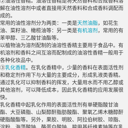
②油溶性香精。油溶性香精是将天然香料和合成香料溶
解在油性溶剂中或者直接用天然香料和合成香料调配而
成的。
常用的油性溶剂分为两类：一类是
天然油脂
，如花生
油、菜籽油、橄榄油等：另一类是
有机溶剂
，常用的有
苯甲醇、三乙酸甘油酯等。
以植物油为溶剂配制的油溶性香精主要用于食品中。有
机溶剂和香料之间互溶而配制成的油溶性香精一般用于
各种化妆品中。
③
乳化香精
。在乳化香精中，少量的香料在表面活性剂
和稳定剂作用下与大量的主要成分，形成乳液类香精。
通过乳化可以抑制香料的挥发，大量用水而不用乙醇或
其他溶剂，可以降低成本，因此乳化香精的应用发展很
快。
乳化香精中起乳化作用的表面活性剂有单硬脂酸甘油
酯、大豆磷脂、山梨醇酐脂肪酸酯、聚氧乙烯木糖醇酐
硬脂酸酯等。另外，果胶、明胶、阿拉伯树胶、琼脂、
淀粉、海藻酸钠、酪蛋白酸钠、羧甲基纤维素钠等在乳